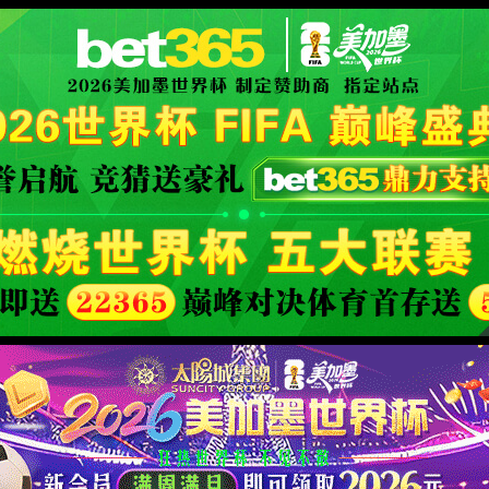
登录
注册
繁體版
拉斯维加斯3499官网版
政务服务