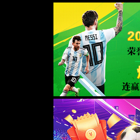
3499拉斯维加斯入口
中国政府网
陕西省政府
宝鸡市人民政府
首 页
信息公开
当前位置：
首页
>
联系我们