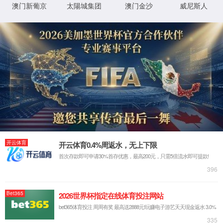
3499拉斯维加斯入口
法定主动公开内容
政府信息
公开指南
政府信息
公开制度
法定主动
公开内容
重点领域