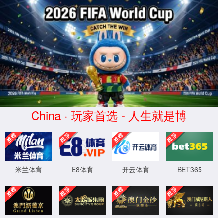
3499拉斯维加斯入口
3499拉斯维加斯入口